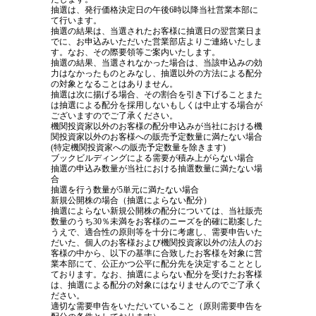
抽選は、発行価格決定日の午後6時以降当社営業本部に
て行います。
抽選の結果は、当選されたお客様に抽選日の翌営業日ま
でに、お申込みいただいた営業部店よりご連絡いたしま
す。なお、その際要領等ご案内いたします。
抽選の結果、当選されなかった場合は、当該申込みの効
力はなかったものとみなし、抽選以外の方法による配分
の対象となることはありません。
抽選は次に揚げる場合、その割合を引き下げることまた
は抽選による配分を採用しないもしくは中止する場合が
ございますのでご了承ください。
機関投資家以外のお客様の配分申込みが当社における機
関投資家以外のお客様への販売予定数量に満たない場合
(特定機関投資家への販売予定数量を除きます)
ブックビルディングによる需要が積み上がらない場合
抽選の申込み数量が当社における抽選数量に満たない場
合
抽選を行う数量が5単元に満たない場合
新規公開株の場合（抽選によらない配分）
抽選によらない新規公開株の配分については、当社販売
数量のうち30％未満をお客様のニーズを的確に勘案した
うえで、適合性の原則等を十分に考慮し、需要申告いた
だいた、個人のお客様および機関投資家以外の法人のお
客様の中から、以下の基準に合致したお客様を対象に営
業本部にて、公正かつ公平に配分先を決定することとし
ております。なお、抽選によらない配分を受けたお客様
は、抽選による配分の対象にはなりませんのでご了承く
ださい。
適切な需要申告をいただいていること（原則需要申告を