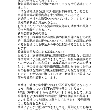
配分の条件としております）。
新規公開株等株式投資についてリスクを十分認識してい
ること。
円滑な価格形成を妨げない投資目的を有していること。
目論見書等の開示内容を十分理解していること。
継続的に当社とお取引いただいていること、もしくは今
後経常的取引が見込めること。
お預けいただいている資産の状況等から適合性の原則に
沿った配分ができること。
新規公開株以外の場合
当社では、株券以外の有価証券の新規公開に際しての配
分、既公開株等の配分についても、上記 II の基準に合致
するお客様による申込みを中心に配分することとしてお
ります。
委託販売団方式による募集について
当社では、株券等募集時に需要調査を実施しない委託販
売団方式による配分につきましては、当社が委託販売団
への申込み前にお客様より募集応募意向の申込みを受け
付け、その後当社が委託販売団に当選した場合にお申込
みのお客様を対象に原則全数抽選により配分を実施いた
します。お申込みに際しましては、仮条件の上限以上の
預かり資産が必要となります。
当社は、過度な集中配分および不公正な配分とならない
よう、配分について以下の基準を設けております。
1年度（毎年4月1日から翌年3月31日）をとおして、新規
公開株および株券以外の新規公開の有価証券の配分は一
人のお客様につき8回を上限としております（委託販売
による配分も含みます）。
抽選によらない配分につきましても、原則としてお客様