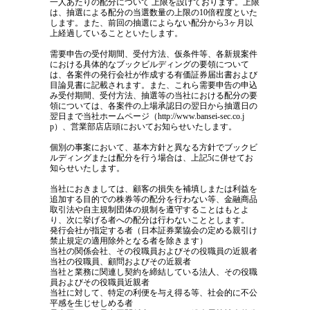
一人あたりの配分について 上限を設けております。上限
は、抽選による配分の当選数量の上限の10倍程度といた
します。また、前回の抽選によらない配分から3ヶ月以
上経過していることといたします。
需要申告の受付期間、受付方法、仮条件等、各新規案件
における具体的なブックビルディングの要領について
は、各案件の発行会社が作成する有価証券届出書および
目論見書に記載されます。また、これら需要申告の申込
み受付期間、受付方法、抽選等の当社における配分の要
領については、各案件の上場承認日の翌日から抽選日の
翌日まで当社ホームページ（http://www.bansei-sec.co.j
p）、営業部店店頭においてお知らせいたします。
個別の事案において、基本方針と異なる方針でブックビ
ルディングまたは配分を行う場合は、上記5に併せてお
知らせいたします。
当社におきましては、顧客の損失を補填しまたは利益を
追加する目的での株券等の配分を行わない等、金融商品
取引法や自主規制団体の規制を遵守することはもとよ
り、次に挙げる者への配分は行わないこととします。
発行会社が指定する者（日本証券業協会の定める親引け
禁止規定の適用除外となる者を除きます）
当社の関係会社、その役職員およびその役職員の近親者
当社の役職員、顧問およびその近親者
当社と業務に関連し契約を締結している法人、その役職
員およびその役職員近親者
当社に対して、特定の利便を与え得る等、社会的に不公
平感を生じせしめる者