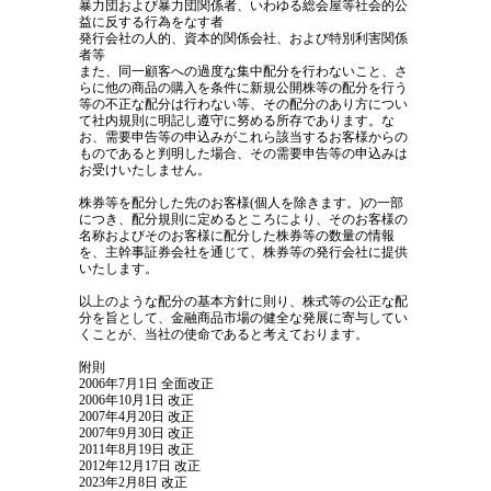
暴力団および暴力団関係者、いわゆる総会屋等社会的公
益に反する行為をなす者
発行会社の人的、資本的関係会社、および特別利害関係
者等
また、同一顧客への過度な集中配分を行わないこと、さ
らに他の商品の購入を条件に新規公開株等の配分を行う
等の不正な配分は行わない等、その配分のあり方につい
て社内規則に明記し遵守に努める所存であります。な
お、需要申告等の申込みがこれら該当するお客様からの
ものであると判明した場合、その需要申告等の申込みは
お受けいたしません。
株券等を配分した先のお客様(個人を除きます。)の一部
につき、配分規則に定めるところにより、そのお客様の
名称およびそのお客様に配分した株券等の数量の情報
を、主幹事証券会社を通じて、株券等の発行会社に提供
いたします。
以上のような配分の基本方針に則り、株式等の公正な配
分を旨として、金融商品市場の健全な発展に寄与してい
くことが、当社の使命であると考えております。
附則
2006年7月1日 全面改正
2006年10月1日 改正
2007年4月20日 改正
2007年9月30日 改正
2011年8月19日 改正
2012年12月17日 改正
2023年2月8日 改正