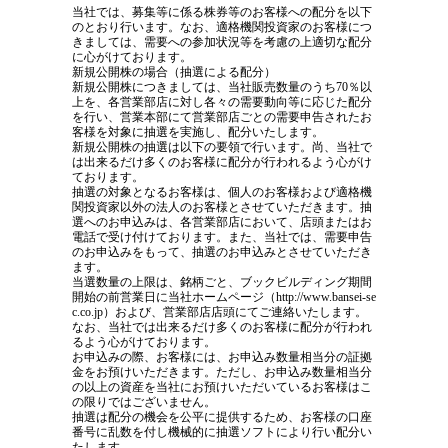
当社では、募集等に係る株券等のお客様への配分を以下
のとおり行います。なお、適格機関投資家のお客様につ
きましては、需要への参加状況等を考慮の上適切な配分
に心がけております。
新規公開株の場合（抽選による配分）
新規公開株につきましては、当社販売数量のうち70％以
上を、各営業部店に対し各々の需要動向等に応じた配分
を行い、営業本部にて営業部店ごとの需要申告されたお
客様を対象に抽選を実施し、配分いたします。
新規公開株の抽選は以下の要領で行います。尚、当社で
は出来るだけ多くのお客様に配分が行われるよう心がけ
ております。
抽選の対象となるお客様は、個人のお客様および適格機
関投資家以外の法人のお客様とさせていただきます。抽
選へのお申込みは、各営業部店において、店頭またはお
電話で受け付けております。また、当社では、需要申告
のお申込みをもって、抽選のお申込みとさせていただき
ます。
当選数量の上限は、銘柄ごと、ブックビルディング期間
開始の前営業日に当社ホームページ（http://www.bansei-se
c.co.jp）および、営業部店店頭にてご連絡いたします。
なお、当社では出来るだけ多くのお客様に配分が行われ
るよう心がけております。
お申込みの際、お客様には、お申込み数量相当分の証拠
金をお預けいただきます。ただし、お申込み数量相当分
の以上の資産を当社にお預けいただいているお客様はこ
の限りではございません。
抽選は配分の機会を公平に提供するため、お客様の口座
番号に乱数を付し機械的に抽選ソフトにより行い配分い
たします。