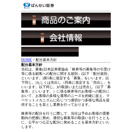
HOME
> 配分基本方針
配分基本方針
当社は、募集(日本証券業協会「株券等の募集等の引受け
等に係る顧客への配分に関する規則」(以下「配分規則」
といいます。)第1条に規定する「募集」をいいます。以
下同じ。)もしくは売出し（同条に規定する「売出し」を
いいます。以下同じ。)の取扱いまたは売出し（以下「募
集等」といいます。）に係る株券等のお客様への配分に
おいて、お客様の多様な運用のニーズを的確に捉え、マ
ーケットメカニズムに応じつつ適切かつ多様な商品を提
供することを旨とし業務を行っております。
株券等の配分を行うに際して、当社は予めお客様の需要
動向の把握に努め、適切な募集等の取扱いを行うととも
に、公平かつ公正な配分に努めることを基本方針といた
します。