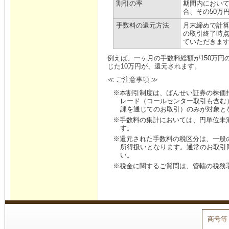
割引の率
期間内において
合、その50万
手数料の還元方法
月末締めで計算
の取引終了時
ていただきま
例えば、一ヶ月の手数料総額が150万円の
じた10万円が、還元されます。
≪ ご注意事項 ≫
※本割引制度は、ばんせい証券の株価
レード（コールセンター取引も含む
課を通じてのお取引）のみが対象と
※手数料の集計においては、円単位未
す。
※還元された手数料の税区分は、一般
所得扱いとなります。通常のお取引
い。
※税金に関するご質問は、管轄の税務
商号等