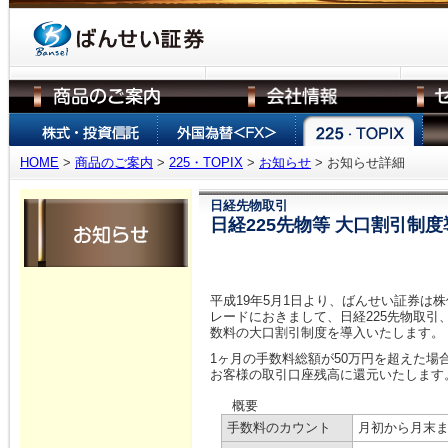
HOME
>
商品のご案内
>
225・TOPIX
>
お知らせ
> お知らせ詳細
日経先物取引
日経225先物等 大口割引制
平成19年5月1日より、ばんせい証券は
レードにおきまして、日経225先物取引、日
数料の大口割引制度を導入いたします。
1ヶ月の手数料総額が50万円を超えた場
お客様の取引口座残高に還元いたします
概要
手数料のカウント
月初から月末