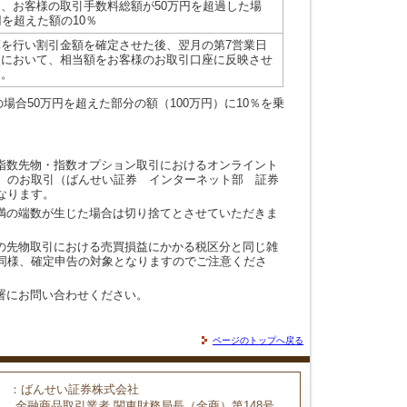
、お客様の取引手数料総額が50万円を超過した場
円を超えた額の10％
を行い割引金額を確定させた後、翌月の第7営業日
点において、相当額をお客様のお取引口座に反映させ
す。
場合50万円を超えた部分の額（100万円）に10％を乗
指数先物・指数オプション取引におけるオンライント
）のお取引（ばんせい証券 インターネット部 証券
なります。
満の端数が生じた場合は切り捨てとさせていただきま
の先物取引における売買損益にかかる税区分と同じ雑
同様、確定申告の対象となりますのでご注意くださ
署にお問い合わせください。
ページのトップへ戻る
：ばんせい証券株式会社
金融商品取引業者 関東財務局長（金商）第148号