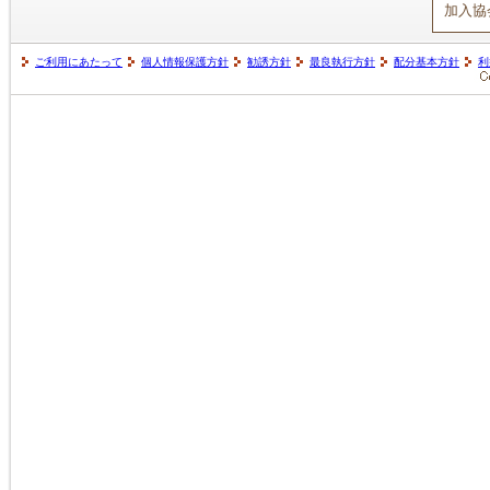
加入協
ご利用にあたって
個人情報保護方針
勧誘方針
最良執行方針
配分基本方針
利