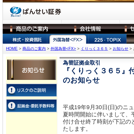
HOME
>
商品のご案内
>
外国為替<FX>
>
くりっく３６５
>
お知らせ
>
為替証拠金取引
『くりっく３６５』
のお知らせ
平成19年9月30日(日)の
夏時間開始に伴いまして、平成
付け合せ終了時刻が下記の
たします。