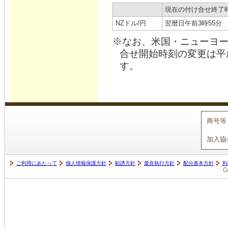
現在の付け合せ終了
NZドル/円
翌暦日午前3時55分
※なお、米国・ニューヨ
合せ開始時刻の変更は平成
す。
商号等
加入協
ご利用にあたって
個人情報保護方針
勧誘方針
最良執行方針
配分基本方針
利