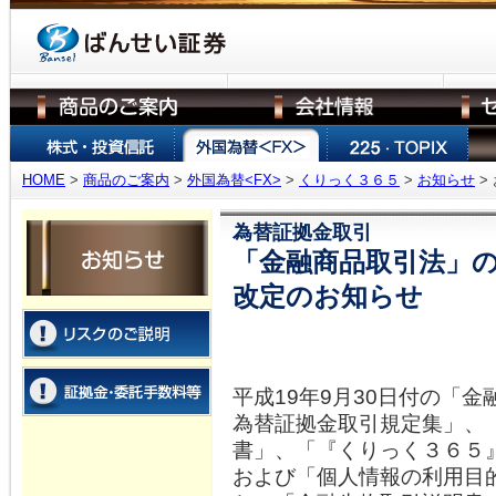
HOME
>
商品のご案内
>
外国為替<FX>
>
くりっく３６５
>
お知らせ
>
為替証拠金取引
「金融商品取引法」
改定のお知らせ
平成19年9月30日付の「
為替証拠金取引規定集」、
書」、「『くりっく３６５
および「個人情報の利用目