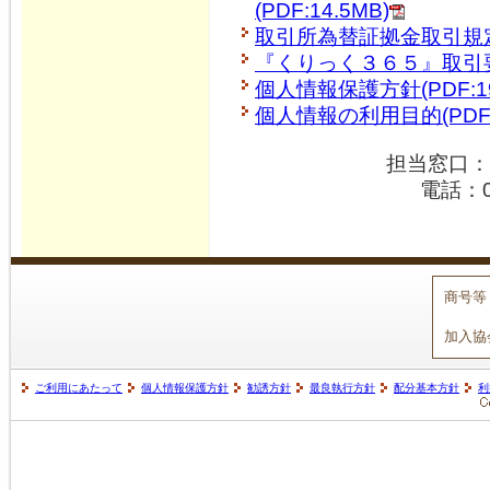
(PDF:14.5MB)
取引所為替証拠金取引規定集(
『くりっく３６５』取引要綱(
個人情報保護方針(PDF:19
個人情報の利用目的(PDF:
担当窓口：
電話：0
商号等
加入協
ご利用にあたって
個人情報保護方針
勧誘方針
最良執行方針
配分基本方針
利