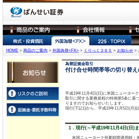
HOME
>
商品のご案内
>
外国為替<FX>
>
くりっく３６５
>
お知らせ
>
為替証拠金取引
付け合せ時間帯等の切り替え
平成19年11月4日(日)に米国ニュー
取引に関する業務規程の特例第5条に基
りますのでお知らせいたします。
現行(下記1)から、平成19年11月5日(
1．現行(～平成19年11月4日(日)ま
米国ニューヨーク州夏時間適用時：