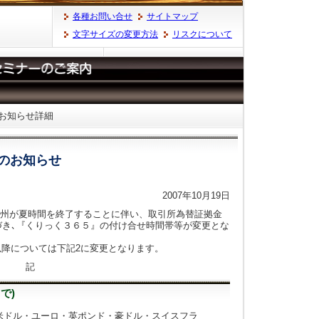
各種お問い合せ
サイトマップ
文字サイズの変更方法
リスクについて
 お知らせ詳細
のお知らせ
2007年10月19日
ヨーク州が夏時間を終了することに伴い、取引所為替証拠金
づき､『くりっく３６５』の付け合せ時間帯等が変更とな
月)以降については下記2に変更となります。
記
で)
米ドル・ユーロ・英ポンド・豪ドル・スイスフラ