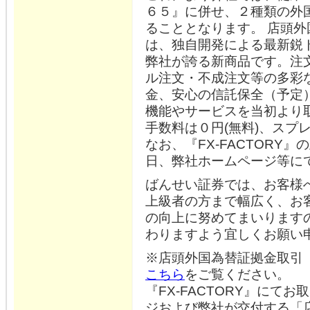
６５』に併せ、２種類の外
ることとなります。 店頭外国
は、独自開発による最新鋭
弊社が誇る新商品です。注
ル注文・不成注文等の多彩
金、安心の信託保全（予定
機能やサービスを当初より
手数料は０円(無料)、スプ
なお、『FX-FACTORY
日、弊社ホームページ等に
ばんせい証券では、お客様
上級者の方まで幅広く、お
の向上に努めてまいります
わりますよう宜しくお願い
※店頭外国為替証拠金取引『F
こちら
をご覧ください。
『FX-FACTORY』にて
ジおよび弊社が交付する「