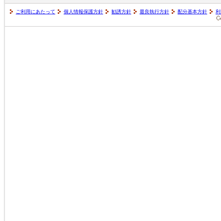
ご利用にあたって
個人情報保護方針
勧誘方針
最良執行方針
配分基本方針
利