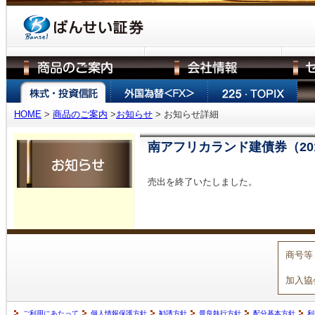
HOME
>
商品のご案内
>
お知らせ
> お知らせ詳細
南アフリカランド建債券（20
売出を終了いたしました。
商号等
加入協
ご利用にあたって
個人情報保護方針
勧誘方針
最良執行方針
配分基本方針
利