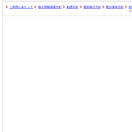
ご利用にあたって
個人情報保護方針
勧誘方針
最良執行方針
配分基本方針
利