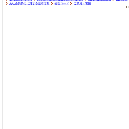
反社会的勢力に対する基本方針
倫理コード
ご意見・苦情