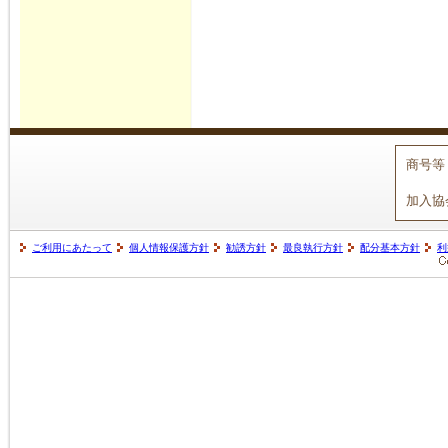
商号等
加入協
ご利用にあたって
個人情報保護方針
勧誘方針
最良執行方針
配分基本方針
利