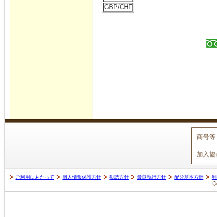
GBP/CHF
商号等
加入協
ご利用にあたって
個人情報保護方針
勧誘方針
最良執行方針
配分基本方針
利