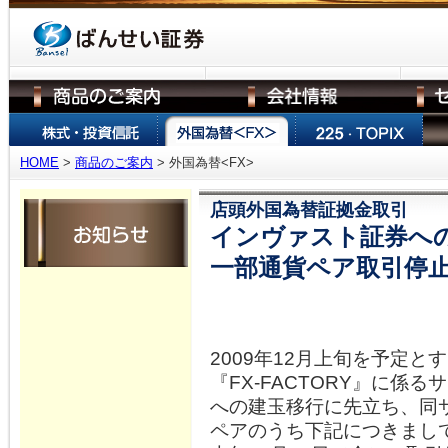
HOME
>
商品のご案内
> 外国為替<FX>
店頭外国為替証拠金取引
インヴァスト証券へ
一部通貨ペア取引停
2009年12月上旬を予定
『FX-FACTORY』に係
への建玉移行に先立ち、同
ペアのうち下記につきまし