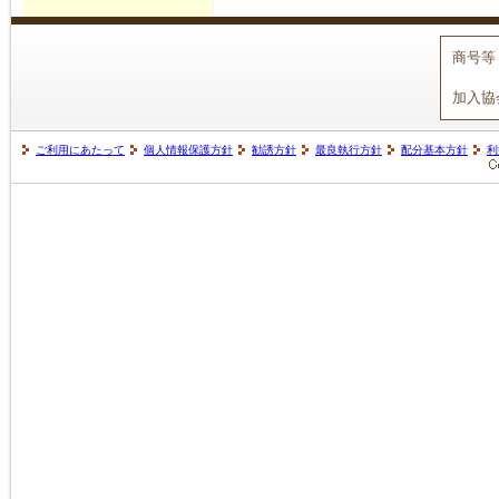
商号等
加入協
ご利用にあたって
個人情報保護方針
勧誘方針
最良執行方針
配分基本方針
利