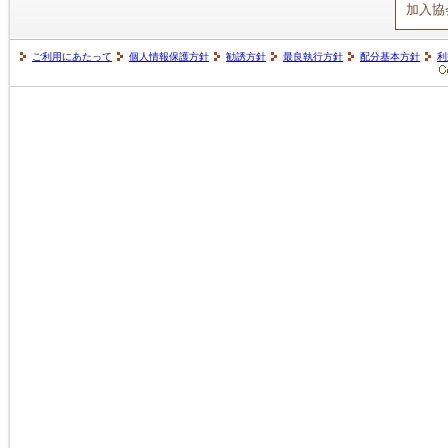
加入協
ご利用にあたって
個人情報保護方針
勧誘方針
最良執行方針
配分基本方針
利