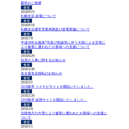
新年のご挨拶
2018/9/25
札幌支店 節電について
2018/9/10
札幌支店通常営業再開及び節電実施について
2018/7/9
平成30年台風第7号及び前線等に伴う大雨による災害に
より被害に遭われたお客様への支援について
2018/6/29
役員の人事に関するお知らせ
2018/3/30
名古屋支店移転のお知らせ
2018/3/1
2019新卒 リクナビサイトを開設いたしました。
2018/2/26
2019新卒 採用サイトを開設いたしました。
2018/2/9
北陸地方の大雪により被害に遭われたお客様への支援に
ついて
2018/1/1