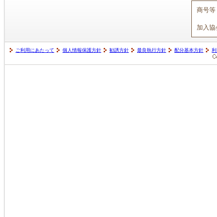
商号等
加入協
ご利用にあたって
個人情報保護方針
勧誘方針
最良執行方針
配分基本方針
利