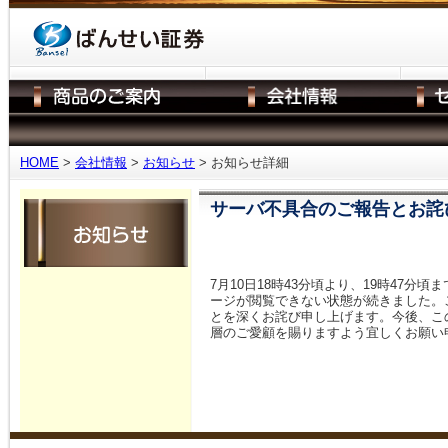
HOME
>
会社情報
>
お知らせ
> お知らせ詳細
サーバ不具合のご報告とお詫
7月10日18時43分頃より、19時47
ージが閲覧できない状態が続きました。
とを深くお詫び申し上げます。今後、こ
層のご愛顧を賜りますよう宜しくお願い