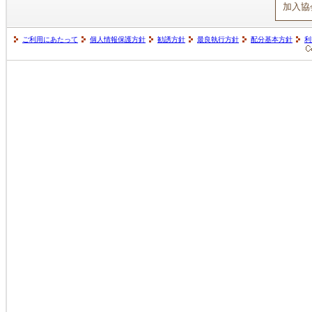
加入協
ご利用にあたって
個人情報保護方針
勧誘方針
最良執行方針
配分基本方針
利