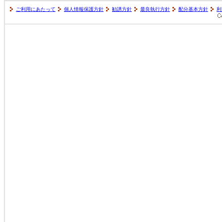
ご利用にあたって
個人情報保護方針
勧誘方針
最良執行方針
配分基本方針
利