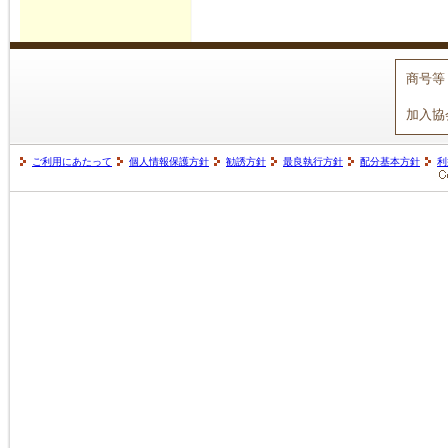
商号等
加入協
ご利用にあたって
個人情報保護方針
勧誘方針
最良執行方針
配分基本方針
利